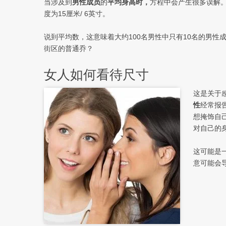
当涉及到
男性成员
的
平均身高时，
方程中会产生很多误解。
度为15厘米/ 6英寸。
说到平均数，这意味着大约100名男性中只有10名的男
街区的普通乔？
女人如何看待尺寸
这是关于
性
经常报
想掩饰自
对自己的
这可能是
意可能会