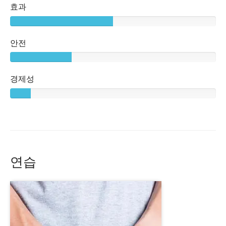
효과
안전
경제성
연습