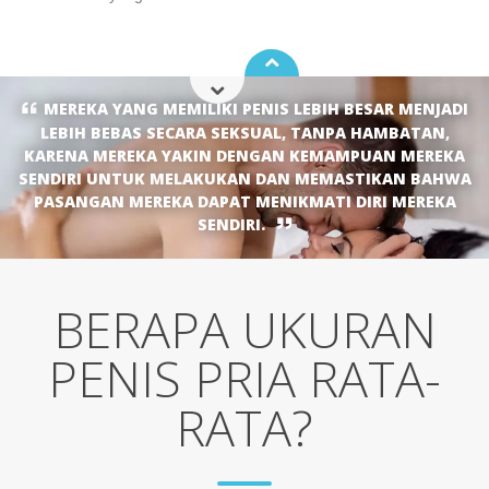
MEREKA YANG MEMILIKI PENIS LEBIH BESAR MENJADI
LEBIH BEBAS SECARA SEKSUAL, TANPA HAMBATAN,
KARENA MEREKA YAKIN DENGAN KEMAMPUAN MEREKA
SENDIRI UNTUK MELAKUKAN DAN MEMASTIKAN BAHWA
PASANGAN MEREKA DAPAT MENIKMATI DIRI MEREKA
SENDIRI.
BERAPA UKURAN
PENIS PRIA RATA-
RATA?